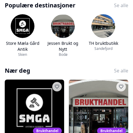
Populære destinasjoner
Se alle
Store Mæla Gård
Jessen Brukt og
TH bruktbutikk
Sandefjord
Antik
Nytt
Skien
Bodø
Nær deg
Se alle
Brukthandel
Brukthandel