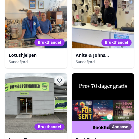
Brukthandel
Brukthandel
Lotushjelpen
Anita & Johns
Bruktbutikk
Sandefjord
Sandefjord
Brukthandel
Annonse