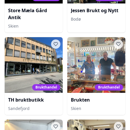
Store Mæla Gård
Jessen Brukt og Nytt
Antik
Bodø
Skien
Brukthandel
Brukthandel
TH bruktbutikk
Brukten
Sandefjord
Skien