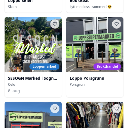
Loppo Skien
BookBeat
Skien
Lytt med oss i sommer! 😎
Loppemarked
Brukthandel
SESOGN Marked i Sogn
Loppo Porsgrunn
Hagekoloni
Oslo
Porsgrunn
8. aug.