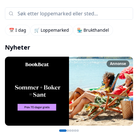
📅 I dag
🛒 Loppemarked
🏪 Brukthandel
Nyheter
Annonse