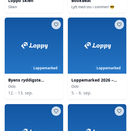
Loppo Skien
BookBeat
Skien
Lytt med oss i sommer! 😎
Loppemarked
Loppemarked
Byens ryddigste
Loppemarked 2026 –
loppemarked
Østensjø skoles
Oslo
Oslo
musikkorps
12. - 13. sep.
5. - 6. sep.