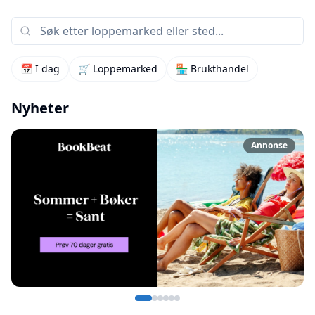
📅 I dag
🛒 Loppemarked
🏪 Brukthandel
Nyheter
Annonse