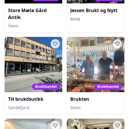
Store Mæla Gård
Jessen Brukt og Nytt
Antik
Bodø
Skien
Brukthandel
Brukthandel
TH bruktbutikk
Brukten
Sandefjord
Skien