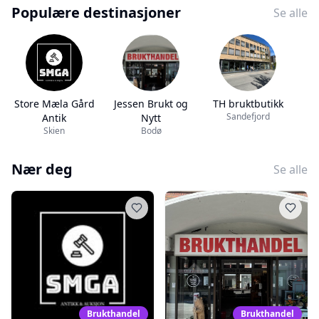
Populære destinasjoner
Se alle
Store Mæla Gård
Jessen Brukt og
TH bruktbutikk
Sandefjord
Antik
Nytt
Skien
Bodø
Nær deg
Se alle
Brukthandel
Brukthandel