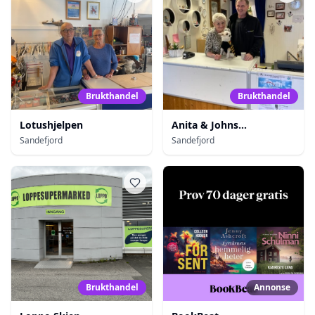
Brukthandel
Brukthandel
Lotushjelpen
Anita & Johns
Bruktbutikk
Sandefjord
Sandefjord
Brukthandel
Annonse