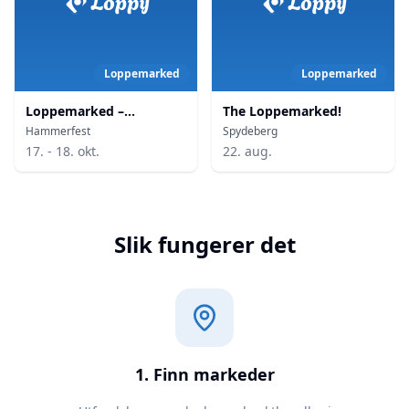
Loppemarked
Loppemarked
Loppemarked –
The Loppemarked!
Flerbrukshallen
Hammerfest
Spydeberg
Hammerfest
17. - 18. okt.
22. aug.
Slik fungerer det
1. Finn markeder