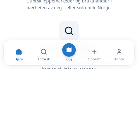
Utforsk loppemarkeder og brukthandler i
nærheten av deg – eller søk i hele Norge.
2. Utforsk og filtrer
Hjem
Utforsk
Opprett
Konto
Kart
Filtrer på kategori, dato og avstand. Se bilder,
kart og all info du trenger.
3. Lagre favoritter
Lagre markeder du liker og få varsel når nye
markeder dukker opp i ditt område.